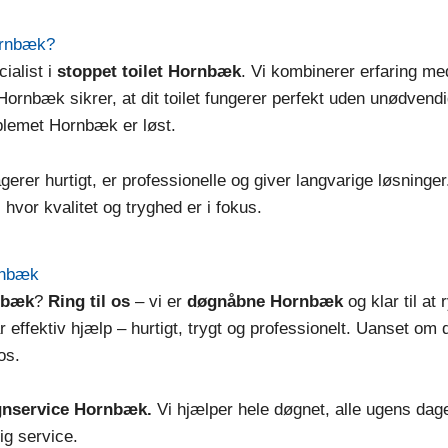
ornbæk?
ialist i
stoppet toilet Hornbæk
. Vi kombinerer erfaring m
Hornbæk sikrer, at dit toilet fungerer perfekt uden unødvendig
oblemet Hornbæk er løst.
erer hurtigt, er professionelle og giver langvarige løsninger
, hvor kvalitet og tryghed er i fokus.
ornbæk
rnbæk
?
Ring til os
– vi er
døgnåbne Hornbæk
og klar til at
 effektiv hjælp – hurtigt, trygt og professionelt. Uanset om d
os.
øgnservice Hornbæk.
Vi hjælper hele døgnet, alle ugens dage
ig service.