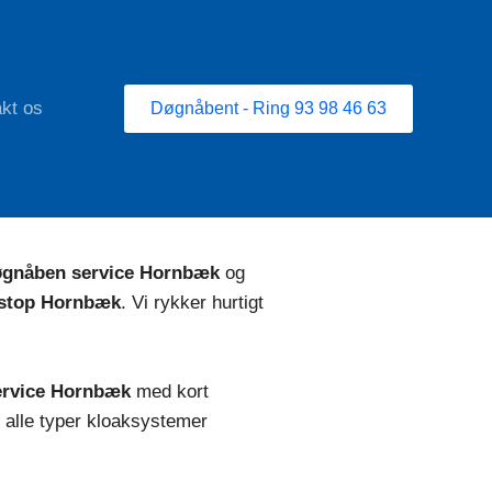
kt os
Døgnåbent - Ring 93 98 46 63
hele Hornbæk.
øgnåben service Hornbæk
og
tstop Hornbæk
. Vi rykker hurtigt
ervice Hornbæk
med kort
alle typer kloaksystemer