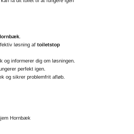
n få dit toilet til at fungere igen
 Hornbæk
.
fektiv løsning af
toiletstop
æk og informerer dig om løsningen.
fungerer perfekt igen.
 og sikrer problemfrit afløb.
t hjem Hornbæk