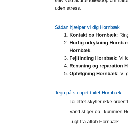
selv ved akutte toiletstop om natten
uden stress.
Sådan hjælper vi dig Hornbæk
Kontakt os Hornbæk:
Ring
Hurtig udrykning Hornbæ
Hornbæk
.
Fejlfinding Hornbæk:
Vi l
Rensning og reparation 
Opfølgning Hornbæk:
Vi g
Tegn på stoppet toilet Hornbæk
Toilettet skyller ikke orden
Vand stiger op i kummen 
Lugt fra afløb Hornbæk