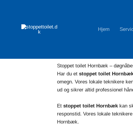
Gå
til
indholdet
Hjem
Servi
Stoppet toilet akut hjælp døgnåbent Hornbæk
Stoppet toilet? Akut døgnåbent service Hornbæk! Vi rykker 
Stoppet toilet Hornbæk – døgnåbe
Har du et
stoppet toilet Hornbæ
omegn. Vores lokale teknikere ke
ud og sikrer altid professionel hån
Et
stoppet toilet Hornbæk
kan sk
responstid. Vores lokale tekniker
Hornbæk.