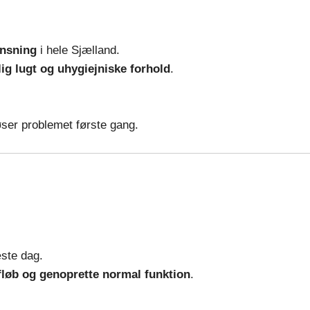
ensning
i hele Sjælland.
g lugt og uhygiejniske forhold
.
ser problemet første gang.
æste dag.
afløb og genoprette normal funktion
.