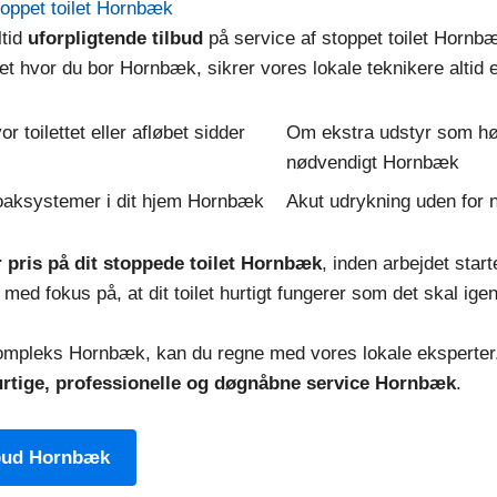
stoppet toilet Hornbæk
ltid
uforpligtende tilbud
på service af stoppet toilet Hornb
 hvor du bor Hornbæk, sikrer vores lokale teknikere altid e
r toilettet eller afløbet sidder
Om ekstra udstyr som høj
nødvendigt Hornbæk
loaksystemer i dit hjem Hornbæk
Akut udrykning uden for 
r pris på dit stoppede toilet Hornbæk
, inden arbejdet sta
 med fokus på, at dit toilet hurtigt fungerer som det skal igen
 kompleks Hornbæk, kan du regne med vores lokale eksperter
rtige, professionelle og døgnåbne service Hornbæk
.
lbud Hornbæk