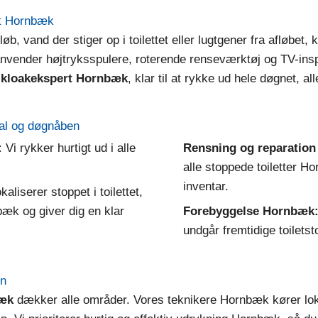
let Hornbæk
b, vand der stiger op i toilettet eller lugtgener fra afløbe
vender højtryksspulere, roterende renseværktøj og TV-inspek
e kloakekspert Hornbæk
, klar til at rykke ud hele døgnet, a
kal og døgnåben
:
Vi rykker hurtigt ud i alle
Rensning og reparatio
alle stoppede toiletter H
inventar.
kaliserer stoppet i toilettet,
bæk og giver dig en klar
Forebyggelse Hornbæk
undgår fremtidige toilet
gn
bæk
dækker alle områder. Vores teknikere Hornbæk kører lok