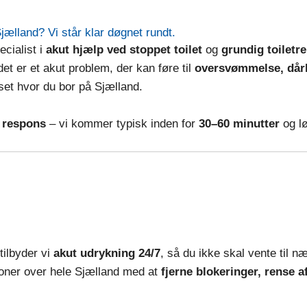
Sjælland? Vi står klar døgnet rundt.
ecialist i
akut hjælp ved stoppet toilet
og
grundig toiletr
 det er et akut problem, der kan føre til
oversvømmelse, dårli
set hvor du bor på Sjælland.
g respons
– vi kommer typisk inden for
30–60 minutter
og lø
tilbyder vi
akut udrykning 24/7
, så du ikke skal vente til n
tioner over hele Sjælland med at
fjerne blokeringer, rense 