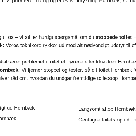
. Vi prioriterer hurtig og effektiv udrykning Hornbæk, så du ka
 til os – vi stiller hurtigt spørgsmål om dit
stoppede toilet
k:
Vores teknikere rykker ud med alt nødvendigt udstyr til ef
okaliserer problemet i toilettet, rørene eller kloakken Hornb
Hornbæk:
Vi fjerner stoppet og tester, så dit toilet Hornbæk 
iver råd om, hvordan du undgår fremtidige toiletstop Hornbæk
tligt ud Hornbæk
Langsomt afløb Hornbæk
Hornbæk
Gentagne toiletstop i di