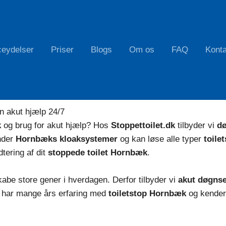
ceydelser
Priser
Blogs
Om os
FAQ
Konta
ud 24/7 med professionelt udstyr og lokale teknikere over 
n akut hjælp 24/7
k
og brug for akut hjælp? Hos
Stoppettoilet.dk
tilbyder vi
d
nder
Hornbæks kloaksystemer
og kan løse alle typer
toile
dtering af dit
stoppede toilet Hornbæk
.
abe store gener i hverdagen. Derfor tilbyder vi
akut døgns
e har mange års erfaring med
toiletstop Hornbæk
og kender 