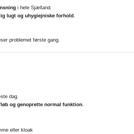
ensning
i hele Sjælland.
g lugt og uhygiejniske forhold
.
ser problemet første gang.
æste dag.
afløb og genoprette normal funktion
.
amme eller kloak