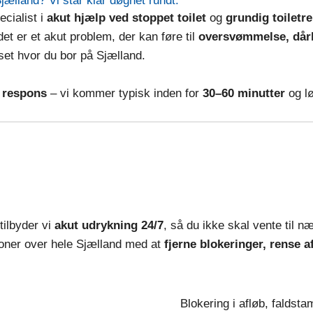
Sjælland? Vi står klar døgnet rundt.
ecialist i
akut hjælp ved stoppet toilet
og
grundig toiletr
 det er et akut problem, der kan føre til
oversvømmelse, dårli
set hvor du bor på Sjælland.
g respons
– vi kommer typisk inden for
30–60 minutter
og lø
tilbyder vi
akut udrykning 24/7
, så du ikke skal vente til n
tioner over hele Sjælland med at
fjerne blokeringer, rense 
Blokering i afløb, faldst