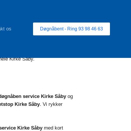
kt os
Døgnåbent - Ring 93 98 46 63
hele Kirke Såby.
døgnåben service Kirke Såby
og
letstop Kirke Såby
. Vi rykker
service Kirke Såby
med kort