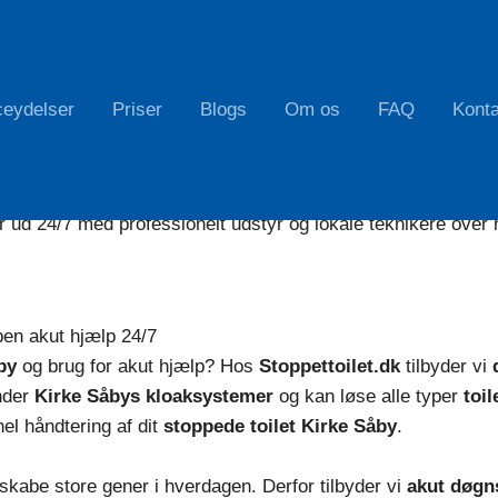
ceydelser
Priser
Blogs
Om os
FAQ
Konta
r ud 24/7 med professionelt udstyr og lokale teknikere over 
ben akut hjælp 24/7
by
og brug for akut hjælp? Hos
Stoppettoilet.dk
tilbyder vi
nder
Kirke Såbys kloaksystemer
og kan løse alle typer
toi
nel håndtering af dit
stoppede toilet Kirke Såby
.
skabe store gener i hverdagen. Derfor tilbyder vi
akut døgn