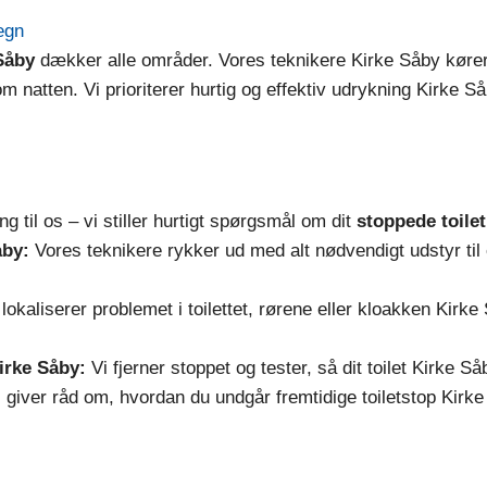
egn
Såby
dækker alle områder. Vores teknikere Kirke Såby køre
om natten. Vi prioriterer hurtig og effektiv udrykning Kirke Såby
g til os – vi stiller hurtigt spørgsmål om dit
stoppede toile
åby:
Vores teknikere rykker ud med alt nødvendigt udstyr til 
lokaliserer problemet i toilettet, rørene eller kloakken Kirk
irke Såby:
Vi fjerner stoppet og tester, så dit toilet Kirke S
 giver råd om, hvordan du undgår fremtidige toiletstop Kirke 