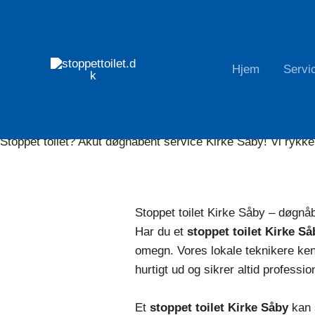
Gå
til
indholdet
Hjem
Servi
Stoppet toilet akut hjælp døgnåbent Kirke Såby
Stoppet toilet? Akut døgnåbent service Kirke Såby! Vi rykke
Stoppet toilet Kirke Såby – døgnå
Har du et
stoppet toilet Kirke Så
omegn. Vores lokale teknikere ke
hurtigt ud og sikrer altid professio
Et
stoppet toilet Kirke Såby
kan 