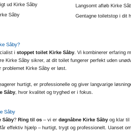
tligt ud Kirke Såby
Langsomt afløb Kirke Så
irke Såby
Gentagne toiletstop i dit
rke Såby?
ialist i
stoppet toilet Kirke Såby
. Vi kombinerer erfaring
e Kirke Såby sikrer, at dit toilet fungerer perfekt uden unød
ør problemet Kirke Såby er løst.
agerer hurtigt, er professionelle og giver langvarige løsning
ke Såby
, hvor kvalitet og tryghed er i fokus.
rke Såby
e Såby
?
Ring til os
– vi er
døgnåbne Kirke Såby
og klar til
får effektiv hjælp – hurtigt, trygt og professionelt. Uanset om