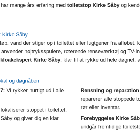
e har mange års erfaring med
toiletstop Kirke Såby
og kende
et Kirke Såby
b, vand der stiger op i toilettet eller lugtgener fra afløbet
 anvender højtryksspulere, roterende renseværktøj og TV-insp
 kloakekspert Kirke Såby
, klar til at rykke ud hele døgnet,
lokal og døgnåben
7:
Vi rykker hurtigt ud i alle
Rensning og reparation
reparerer alle stoppede t
rør eller inventar.
lokaliserer stoppet i toilettet,
 Såby og giver dig en klar
Forebyggelse Kirke Såb
undgår fremtidige toilets