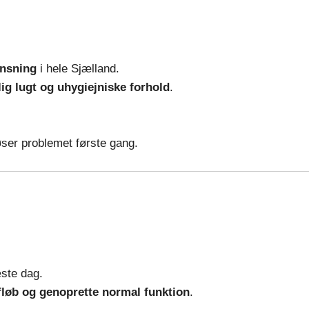
ensning
i hele Sjælland.
g lugt og uhygiejniske forhold
.
ser problemet første gang.
æste dag.
afløb og genoprette normal funktion
.