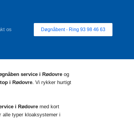
kt os
Døgnåbent - Ring 93 98 46 63
le Rødovre.
øgnåben service i Rødovre
og
stop i Rødovre
. Vi rykker hurtigt
ervice i Rødovre
med kort
 alle typer kloaksystemer i