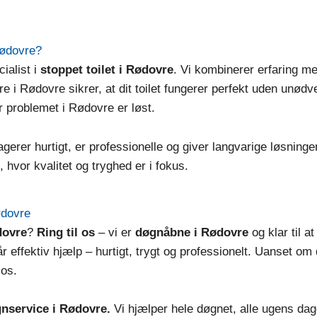
Rødovre?
ialist i
stoppet toilet i Rødovre
. Vi kombinerer erfaring m
e i Rødovre sikrer, at dit toilet fungerer perfekt uden unødv
ør problemet i Rødovre er løst.
agerer hurtigt, er professionelle og giver langvarige løsninge
, hvor kvalitet og tryghed er i fokus.
Rødovre
dovre
?
Ring til os
– vi er
døgnåbne i Rødovre
og klar til a
år effektiv hjælp – hurtigt, trygt og professionelt. Uanset om 
 os.
gnservice i Rødovre.
Vi hjælper hele døgnet, alle ugens dage