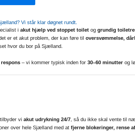
Sjælland? Vi står klar døgnet rundt.
ecialist i
akut hjælp ved stoppet toilet
og
grundig toiletr
 det er et akut problem, der kan føre til
oversvømmelse, dårli
set hvor du bor på Sjælland.
g respons
– vi kommer typisk inden for
30–60 minutter
og lø
tilbyder vi
akut udrykning 24/7
, så du ikke skal vente til n
tioner over hele Sjælland med at
fjerne blokeringer, rense 