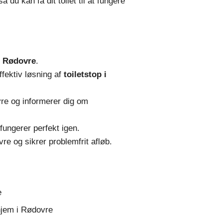
 du kan få dit toilet til at fungere
i Rødovre
.
ffektiv løsning af
toiletstop i
ovre og informerer dig om
 fungerer perfekt igen.
re og sikrer problemfrit afløb.
e
 hjem i Rødovre