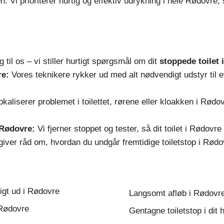
. Vi prioriterer hurtig og effektiv udrykning i hele Rødovre, så
 til os – vi stiller hurtigt spørgsmål om dit
stoppede toilet 
re:
Vores teknikere rykker ud med alt nødvendigt udstyr til e
okaliserer problemet i toilettet, rørene eller kloakken i Rød
 Rødovre:
Vi fjerner stoppet og tester, så dit toilet i Rødovre
giver råd om, hvordan du undgår fremtidige toiletstop i Rødov
ligt ud i Rødovre
Langsomt afløb i Rødovr
 Rødovre
Gentagne toiletstop i dit