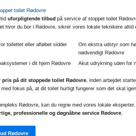
toppet toilet Rødovre
ltid
uforpligtende tilbud
på service af stoppet toilet Rødovr
hvor du bor i Rødovre, sikrer vores lokale teknikere altid e
r toilettet eller afløbet sidder
Om ekstra udstyr som høj
nødvendigt Rødovre
loaksystemer i dit hjem Rødovre
Akut udrykning uden for 
r pris på dit stoppede toilet Rødovre
, inden arbejdet star
 med fokus på, at dit toilet hurtigt fungerer som det skal igen
kompleks Rødovre, kan du regne med vores lokale eksperter.
rtige, professionelle og døgnåbne service Rødovre
.
lbud Rødovre