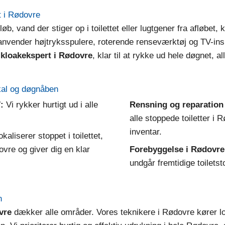
et i Rødovre
b, vand der stiger op i toilettet eller lugtgener fra afløbet
nvender højtryksspulere, roterende renseværktøj og TV-inspe
 kloakekspert i Rødovre
, klar til at rykke ud hele døgnet, a
okal og døgnåben
:
Vi rykker hurtigt ud i alle
Rensning og reparation
alle stoppede toiletter i 
inventar.
okaliserer stoppet i toilettet,
ovre og giver dig en klar
Forebyggelse i Rødovre
undgår fremtidige toilets
n
vre
dækker alle områder. Vores teknikere i Rødovre kører lo