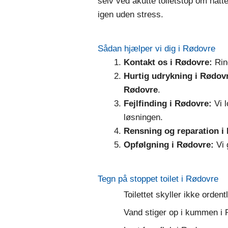
selv ved akutte toiletstop om natten
igen uden stress.
Sådan hjælper vi dig i Rødovre
Kontakt os i Rødovre:
Ring
Hurtig udrykning i Rødov
Rødovre
.
Fejlfinding i Rødovre:
Vi l
løsningen.
Rensning og reparation i
Opfølgning i Rødovre:
Vi 
Tegn på stoppet toilet i Rødovre
Toilettet skyller ikke ordent
Vand stiger op i kummen i