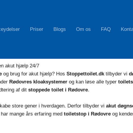
ceydelser
Priser
Blogs
Om os
FAQ
Konta
d 24/7 med professionelt udstyr og lokale teknikere over he
en akut hjælp 24/7
e
og brug for akut hjælp? Hos
Stoppettoilet.dk
tilbyder vi
d
nder
Rødovres kloaksystemer
og kan løse alle typer
toilet
dtering af dit
stoppede toilet i Rødovre
.
abe store gener i hverdagen. Derfor tilbyder vi
akut døgns
e har mange års erfaring med
toiletstop i Rødovre
og kender