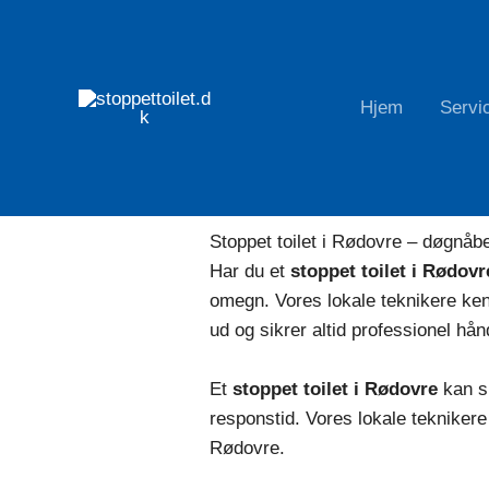
Gå
til
indholdet
Hjem
Servi
Stoppet toilet akut hjælp døgnåbent Rødovre
Stoppet toilet? Akut døgnåbent service Rødovre! Vi rykker u
Stoppet toilet i Rødovre – døgnåb
Har du et
stoppet toilet i Rødovr
omegn. Vores lokale teknikere ke
ud og sikrer altid professionel hån
Et
stoppet toilet i Rødovre
kan sk
responstid. Vores lokale tekniker
Rødovre.